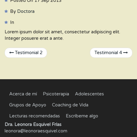
Posted On
17 Sep 2013
By
Doctora
In
Lorem ipsum dolor sit amet, consectetur adipiscing elit.
Integer posuere erat a ante.
Testimonial 2
Testimonial 4
Acerca de mí
Psicoterapia
Adolescentes
Grupos de Apoyo
Coaching de Vida
Lecturas recomendadas
Escríbeme algo
Dra. Leonora Esquivel Frías
leonora@leonoraesquivel.com