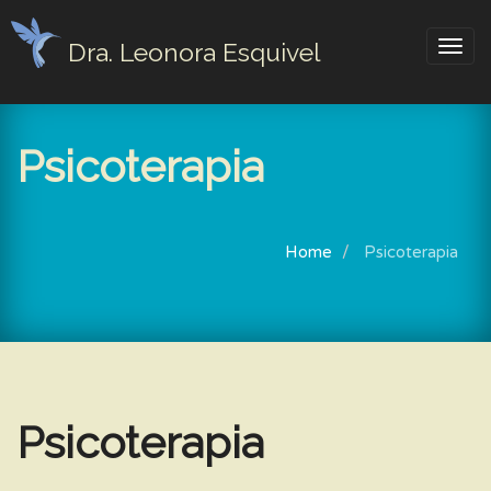
Dra. Leonora Esquivel
Togg
navig
Psicoterapia
Home
Psicoterapia
Psicoterapia