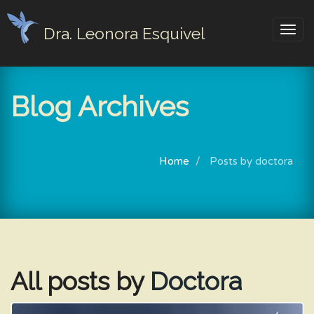
Dra. Leonora Esquivel
Togg
navig
Blog Archives
Home
Posts by doctora
All posts by
Doctora