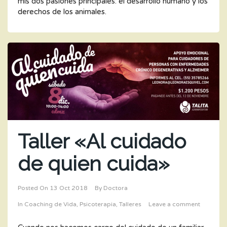
mis dos pasiones principales: el desarrollo humano y los
derechos de los animales.
Taller «Al cuidado
de quien cuida»
Posted On
13 Oct 2018
By
Doctora
In
Coaching de Vida
,
Psicoterapia
,
Talleres
Leave a comment