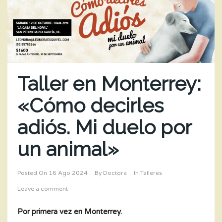
Taller en Monterrey:
«Cómo decirles
adiós. Mi duelo por
un animal»
Posted On
16 Ago 2024
By
Doctora
In
Talleres
Leave a comment
Por primera vez en Monterrey.