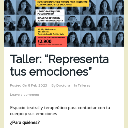
Taller: “Representa
tus emociones”
Posted On
8 Feb 2023
By
Doctora
In
Talleres
Leave a comment
Espacio teatral y terapeútico para contactar con tu
cuerpo y sus emociones
¿Para quiénes?