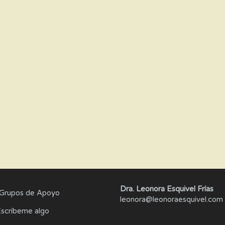
Dra. Leonora Esquivel Frías
Grupos de Apoyo
leonora@leonoraesquivel.com
scríbeme algo