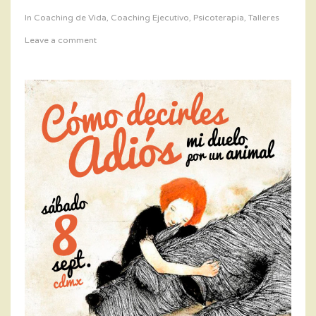
In
Coaching de Vida
,
Coaching Ejecutivo
,
Psicoterapia
,
Talleres
Leave a comment