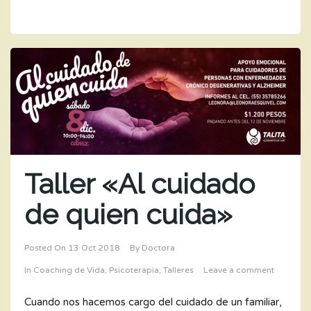
Taller «Al cuidado
de quien cuida»
Posted On
13 Oct 2018
By
Doctora
In
Coaching de Vida
,
Psicoterapia
,
Talleres
Leave a comment
Cuando nos hacemos cargo del cuidado de un familiar,