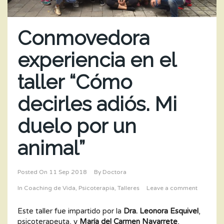
Conmovedora
experiencia en el
taller “Cómo
decirles adiós. Mi
duelo por un
animal”
Posted On
11 Sep 2018
By
Doctora
In
Coaching de Vida
,
Psicoterapia
,
Talleres
Leave a comment
Este taller fue impartido por la
Dra. Leonora Esquivel
,
psicoterapeuta, y
María del Carmen Navarrete
,